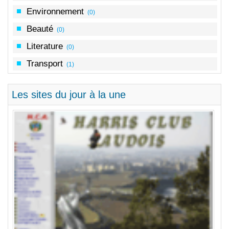
Environnement
(0)
Beauté
(0)
Literature
(0)
Transport
(1)
Les sites du jour à la une
Au 
sa 